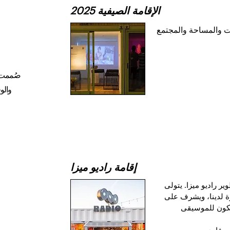
الإقامة الصيفية 2025
 والمساحة والمجتمع
صُممت ب
والو
إقامة راديو ميزا
 راديو ميزا. يتولى
 لدينا، ويشرف على
يكون للموسيقى