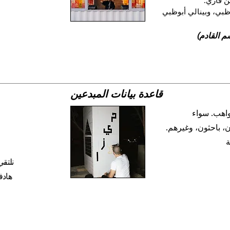
ن فاري
.
 ظبي، وبينالي أبوظبي
قاعدة بيانات المبدعين
اهب. سواء
، باحثون، وغيرهم.
نلتقي
هادف