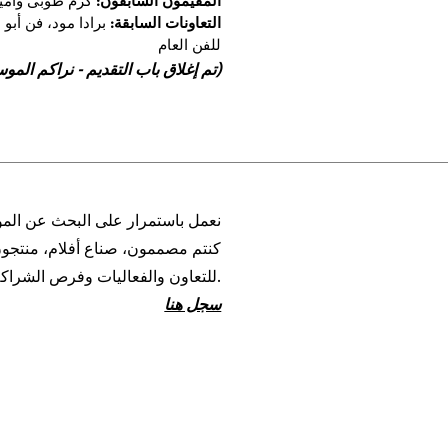
المقيمون السابقون:
كرم طوبى وأمي
التعاونات السابقة:
برادا مود، فن أبو
للفن العام
(تم إغلاق باب التقديم - نراكم الموسم القادم)
نعمل باستمرار على البحث عن المو
كنتم مصممون، صناع أفلام، منتجون
للتعاون والفعاليات وفرص الشراكة.
سجل هنا