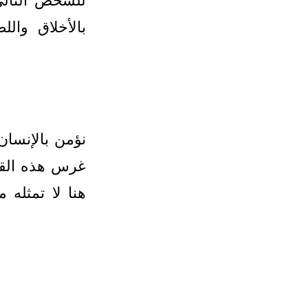
للشخص التالي
بالأخلاق والل
نؤمن بالإنسان،
غرس هذه القي
هنا لا تمثله م