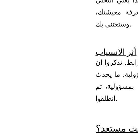
ا يعني التحلي
بغرفة معيشتك،
وستعتني بك.
أثر الانسياب
رابط. تذكروا أن
ولية. ما يحدث
ا بمسؤولية، ثم
انطلقوا.
نت
مستعد؟