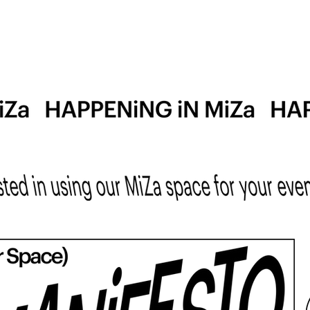
 على الحي
القصة