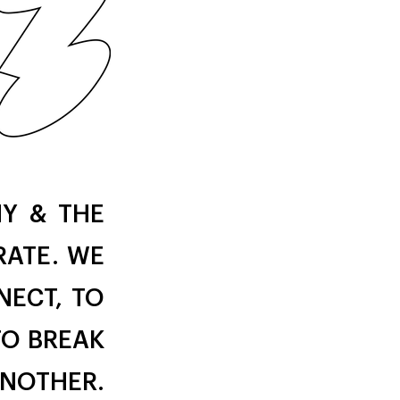
NY & THE
RATE. WE
NECT, TO
TO BREAK
ANOTHER.