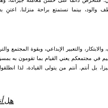
. فلنحرص دائمًا على حسن معاملة جيراننا، وهذ
طف والود، بينما نستمتع براحة منزلنا. اعتنِ 
 والابتكار، والتعبير الإبداعي، وبقوة المجتمع والت
م في مجتمعكم يعني القيام بما تقومون به بمسؤ
يزا، بل أنتم. أنتم من يتولى القيادة، لذا انطلقو
هل
أ